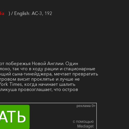
ia
) / English: AC-3, 192
 от побережья Новой Англии. Один
лохо, так что в ходу рации и стационарные
ющий сына-тинейджера, мечтает превратить
стровом висит проклятье и лучше не
York Times, когда начинает шалить
кликуша провозглашает, что остров