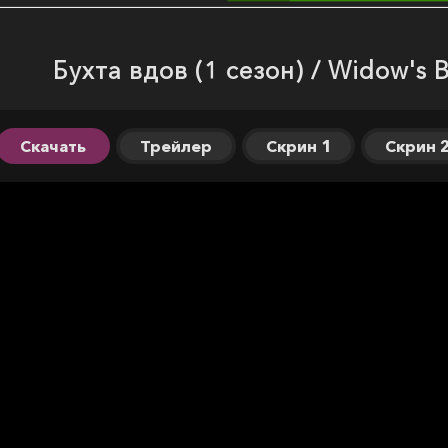
Бухта вдов (1 сезон) / Widow's 
Скачать
Трейлер
Скрин 1
Скрин 