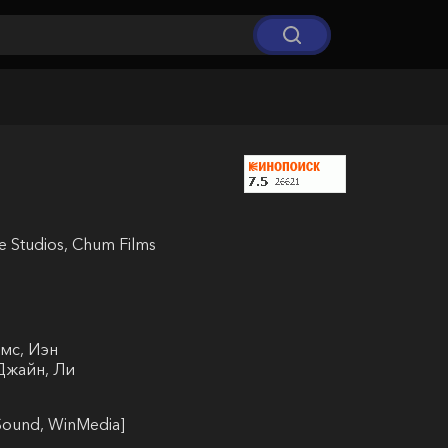
 Studios, Chum Films
мс, Иэн
Джайн, Ли
ound, WinMedia]