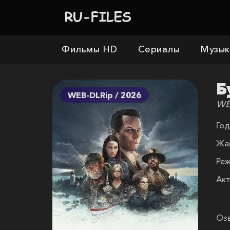
Фильмы HD
Сериалы
Музык
Б
WEB-DLRip / 2026
WE
Год
Жа
Реж
Акт
Озв