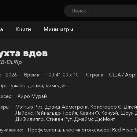
а
Книги
Мини-игры
ухта вдов
B-DLRip
:
2026
Время:
~00:41:00 х 10
Страна:
США / Apple
нр:
ужасы, драма, комедия
исер:
Хиро Мурай
еры:
Мэттью Риз, Дэвид Армстронг, Кристофер С. Джей
Лайонс, Рейнальдо Тройя, Кевин Ф. Конуэй, Шоун 
ДиФилиппо, Стивен Рут, Джеймс ДюМонт
учивание:
Профессиональное многоголосое [Red Head S