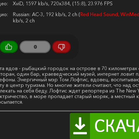
ео:
XviD, 1597 kb/s, 720x384, (15:8), 23.976 FPS
ио:
Russian: AC-3, 192 kb/s, 2 ch (
Red Head Sound, WinMed
kb/s, 2 ch
0
та вдов - рыбацкий городок на острове в 70 километрах
торан, один бар, краеведческий музей, интернет ловит п
ефоны. Энергичный мэр Том Лофтис, вдовец, воспитыва
ту в центр туризма. Но многие жители считают, что над о
лекать на себя беду. Лофтис ждет репортера из The New 
ктричество, в море пропадает старый моряк, а местный 
сыпается.