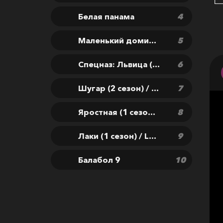
Белая панама
Маленький домик в прериях (1 сезон) / Little House on the Prairie
Спецназ: Львица (3 сезон) / Special Ops: Lioness
Шугар (2 сезон) / Sugar
Яростная (1 сезон) / Furious
Лаки (1 сезон) / Lucky
Балабол 9