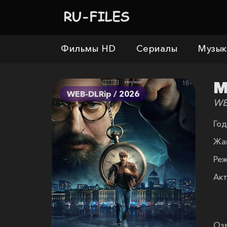
Фильмы HD
Сериалы
Музык
М
WEB-DLRip / 2026
WE
Год
Жа
Реж
Акт
Озв