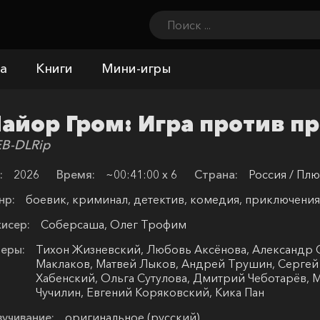
а
Книги
Мини-игры
айор Гром: Игра против п
B-DLRip
:
2026
Время:
~00:41:00 х 6
Страна:
Россия / Плю
нр:
боевик, криминал, детектив, комедия, приключени
исер:
Соберсаша, Олег Трофим
еры:
Тихон Жизневский, Любовь Аксёнова, Александр 
Маклаков, Матвей Лыков, Андрей Трушин, Сергей
Хабенский, Ольга Сутулова, Дмитрий Чеботарёв, 
Чучилин, Евгений Коряковский, Кика Пан
учивание:
оригинальное (русский)