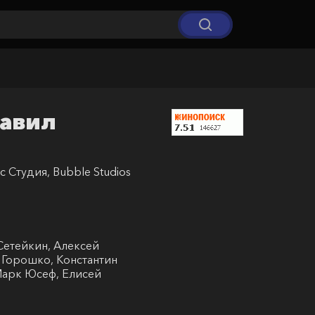
равил
с Студия, Bubble Studios
я
Сетейкин, Алексей
 Горошко, Константин
Марк Юсеф, Елисей