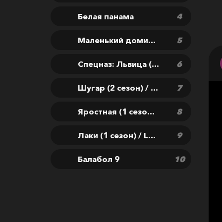
Белая панама
Маленький домик в прериях (1 сезон) / Little House on the Prairie
Спецназ: Львица (3 сезон) / Special Ops: Lioness
Шугар (2 сезон) / Sugar
Яростная (1 сезон) / Furious
Лаки (1 сезон) / Lucky
Балабол 9