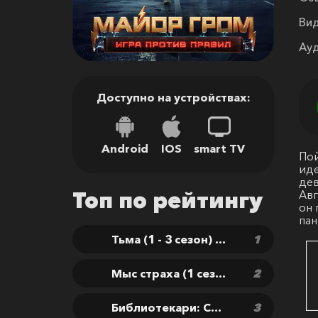
Вид
Ауд
Доступно на устройствах:
Android
IOS
smart TV
Пой
иде
дев
Топ по рейтингу
Авг
он 
пан
Тьма (1 - 3 сезон) / Dark
Мыс страха (1 сезон) / Cape Fear
Библиотекари: Следующая глава (2 сезон) / The Librarians: The Next Chapter