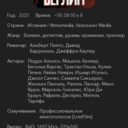
Год:
2023
Время:
~00:58:00 х 8
Страна:
Испания / Atresmedia, Vancouver Media
Жанр:
боевик, детектив, драма, криминал, триллер
Режисер:
Альберт Пинто, Давид
Баррокаль, Джеффри Каупер
Актеры:
Педро Алонсо, Мишель Хеннер,
Бегонья Варгас, Тристан Ульоа, Хулио
Пенья, Найва Нимри, Ициар Итуньо,
Джоэл Санчес, Саманта Сикьерос,
Жюльен Паскаль, Ракель Ласкар, Мико
Ярри, Марсель Гонсалес, Юри Ди
Браун, Рафаэль Деспрез, Мигель
Тарифа
Озвучивание:
Профессиональное
многоголосое [LostFilm]
Видео:
XviD, 1697 kb/s, 720x360