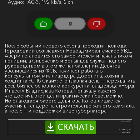
Аудио:
AC-3, 192 kb/s, 2 ch
0
После событий первого сезона проходит полгода.
Городецкий возглавляет Новоадмиралтейское УВД,
Аверин становится его заместителем и начальником
полиции, а Сивоченко и Волынцев служат под его
руководством в этом же направлении. Девятов,
уволившийся из ФСБ, начинает работать
консультантом миллиардера Доронина, хозяина
холдинга «СПб Скай»: его главная цель — перехватить
весь бизнес основного конкурента, владельца «Норд
Инвест» Владислава Котова. Поначалу кажется,
что достичь этой цели практически невозможно.
Но благодаря работе Девятова Котов лишается
участия в тендере на строительство жилого квартала,
а после — и поддержки вице-губернатора.