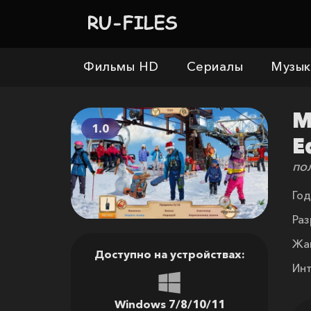
Фильмы HD
Сериалы
Музык
M
1.0
E
по
Год
Раз
Жа
Доступно на устройствах:
Ин
Windows 7/8/10/11