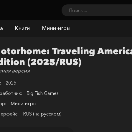
а
Книги
Мини-игры
otorhome: Traveling America
dition (2025/RUS)
лная версия
:
2025
работчик:
Big Fish Games
нр:
Мини-игры
терфейс:
RUS (на русском)