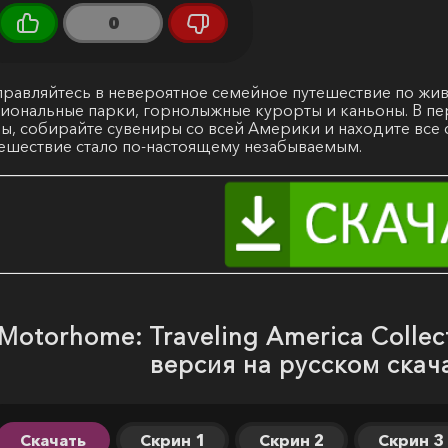
0
равляйтесь в невероятное семейное путешествие по жи
иональные парки, горнолыжные курорты и каньоны. В пе
ы, собирайте сувениры со всей Америки и находите все
ешествие стало по-настоящему незабываемым.
Motorhome: Traveling America Collect
версия на русском скач
Скачать
Скрин 1
Скрин 2
Скрин 3