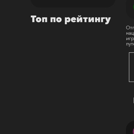
Топ по рейтингу
Отп
нац
игр
пут