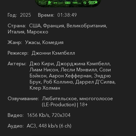
Год:
2025
Время:
01:38:49
Страна:
США, Франция, Великобритания,
Италия, Марокко
Жанр:
Ужасы, Комедия
Режисер:
Джонни Кэмпбелл
Актеры:
Джо Кири, Джорджина Кэмпбелл,
Лиам Нисон, Лесли Мэнвилл, Сози
Бэйкон, Аарон Хеффернан, Эндрю
Брук, Роб Коллинз, Даррел Д’Силва,
Клер Холман
Озвучивание:
Любительское, многоголосое
(LE-Production) | 18+
Видео:
1656 Kb/s, 720x304
Аудио:
AC3, 448 kb/s (6 ch)