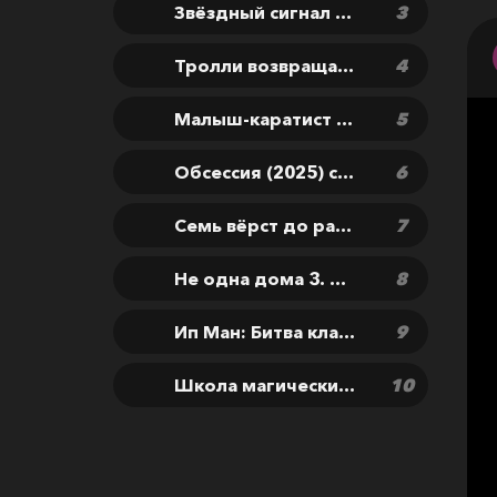
Звёздный сигнал (2026) скачать фильм бесплатно
Тролли возвращаются! (2026) скачать мультфильм бесплатно
Малыш-каратист (2026) скачать фильм бесплатно
Обсессия (2025) скачать фильм бесплатно
Семь вёрст до рассвета (2026) скачать фильм бесплатно
Не одна дома 3. Выпускной (2026) скачать фильм бесплатно
Ип Ман: Битва кланов (2026) скачать фильм бесплатно
Школа магических зверей. Хранители чуда (2025) скачать фильм бесплатно