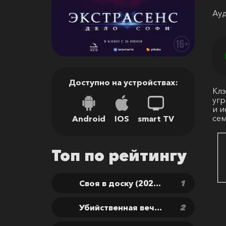
Ауд
Доступно на устройствах:
Клэ
угр
и и
се
Android
IOS
smart TV
Топ по рейтингу
Своя в доску (2026) скачать бесплатно
Убийственная вечеринка (2025) скачать бесплатно