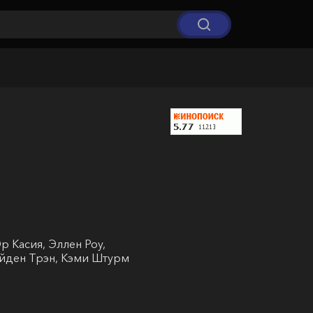
 Касия, Эллен Роу,
ейден Трэн, Кэми Штурм