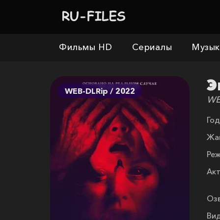
Фильмы HD
Сериалы
Музык
Э
WEB-DLRip / 2022
WE
Год
Жа
Реж
Акт
Озв
Вид