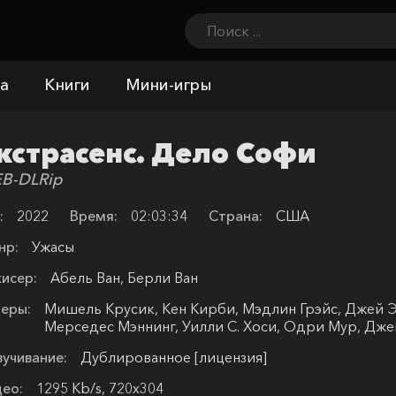
а
Книги
Мини-игры
кстрасенс. Дело Софи
B-DLRip
:
2022
Время:
02:03:34
Страна:
США
нр:
Ужасы
исер:
Абель Ван, Берли Ван
еры:
Мишель Крусик, Кен Кирби, Мэдлин Грэйс, Джей Эр
Мерседес Мэннинг, Уилли С. Хоси, Одри Мур, Дж
учивание:
Дублированное [лицензия]
ео:
1295 Kb/s, 720x304