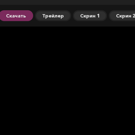
Скачать
Трейлер
Скрин 1
Скрин 