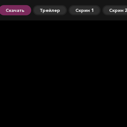
Скачать
Трейлер
Скрин 1
Скрин 