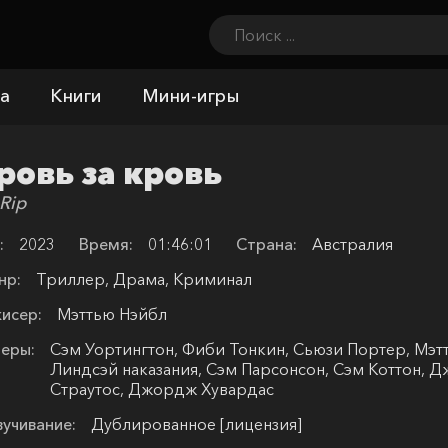
а
Книги
Мини-игры
ровь за кровь
Rip
:
2023
Время:
01:46:01
Страна:
Австралия
нр:
Триллер, Драма, Криминал
исер:
Мэттью Нэйбл
еры:
Сэм Уортингтон, Фиби Тонкин, Сьюзи Портер, Мэ
Линдсэй наказания, Сэм Парсонсон, Сэм Коттон, 
Страутос, Джордж Хувардас
учивание:
Дублированное [лицензия]