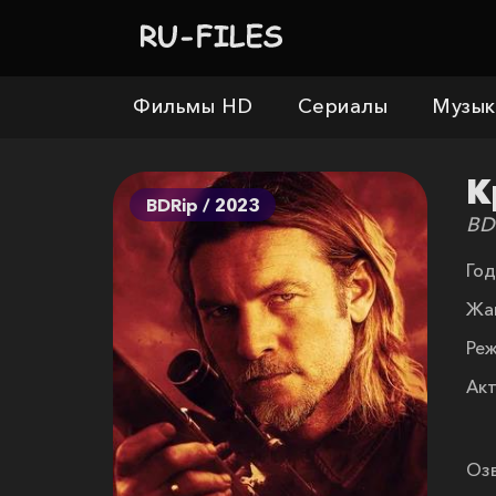
Фильмы HD
Сериалы
Музык
К
BDRip / 2023
BD
Год
Жа
Реж
Акт
Озв