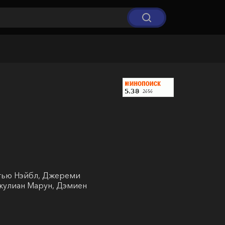
ттью Нэйбл, Джереми
Джулиан Марун, Дэмиен