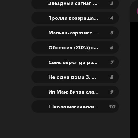
Звёздный сигнал (2026) скачать фильм бесплатно
Тролли возвращаются! (2026) скачать мультфильм бесплатно
Малыш-каратист (2026) скачать фильм бесплатно
Обсессия (2025) скачать фильм бесплатно
Семь вёрст до рассвета (2026) скачать фильм бесплатно
Не одна дома 3. Выпускной (2026) скачать фильм бесплатно
Ип Ман: Битва кланов (2026) скачать фильм бесплатно
Школа магических зверей. Хранители чуда (2025) скачать фильм бесплатно