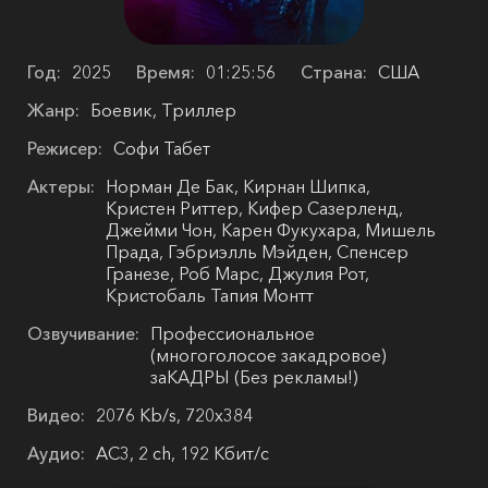
Год:
2025
Время:
01:25:56
Страна:
США
Жанр:
Боевик, Триллер
Режисер:
Софи Табет
Актеры:
Норман Де Бак, Кирнан Шипка,
Кристен Риттер, Кифер Сазерленд,
Джейми Чон, Карен Фукухара, Мишель
Прада, Гэбриэлль Мэйден, Спенсер
Гранезе, Роб Марс, Джулия Рот,
Кристобаль Тапия Монтт
Озвучивание:
Профессиональное
(многоголосое закадровое)
заКАДРЫ (Без рекламы!)
Видео:
2076 Kb/s, 720x384
Аудио:
AC3, 2 ch, 192 Кбит/с