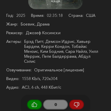
Год:
2025
Время:
02:35:18
Страна:
США
Жанр:
Боевик, Драма
Режисер:
Джозеф Косински
Актеры:
Брэд Питт, Демсон Идрис, Хавьер
Бардем, Керри Кондон, Тобайас
Мензис, Ким Бодния, Сара Найлз, Уилл
Меррик, Пепе Балдеррама, Абдул
Сэлис
Озвучивание:
Оригинальное [лицензия]
Видео:
1558 Kb/s, 720x304
Аудио:
AC3, 6 ch, 448 Кбит/с
0