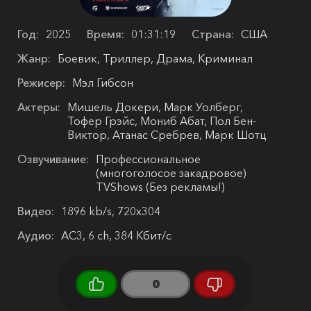
Год:
2025
Время:
01:31:19
Страна:
США
Жанр:
Боевик, Триллер, Драма, Криминал
Режисер:
Мэл Гибсон
Актеры:
Мишель Докери, Марк Уолберг,
Тофер Грэйс, Мониб Абат, Пол Бен-
Виктор, Атанас Сребрев, Марк Шотц
Озвучивание:
Профессиональное
(многоголосое закадровое)
TVShows (Без рекламы!)
Видео:
1896 kb/s, 720x304
Аудио:
AC3, 6 ch, 384 Кбит/с
0