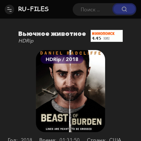
Вьючное животное
HDRip
HDRip / 2018
Год:
2018
Время:
01:31:50
Страна:
США