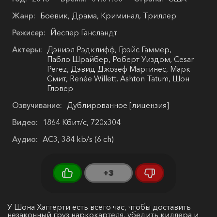
Жанр:
Боевик, Драма, Криминал, Триллер
Режисер:
Йеспер Гансландт
Актеры:
Дэниэл Рэдклифф, Грэйс Гаммер,
Пабло Шрайбер, Роберт Уиздом, Cesar
Perez, Дэвид Джозеф Мартинес, Марк
Смит, Renée Willett, Ashton Tatum, Шон
Гловер
Озвучивание:
Дублированное [лицензия]
Видео:
1864 Кбит/с, 720x304
Аудио:
AC3, 384 kb/s (6 ch)
+3
У Шона Хаггерти есть всего час, чтобы доставить
незаконный груз наркокартеля, убедить киллера и